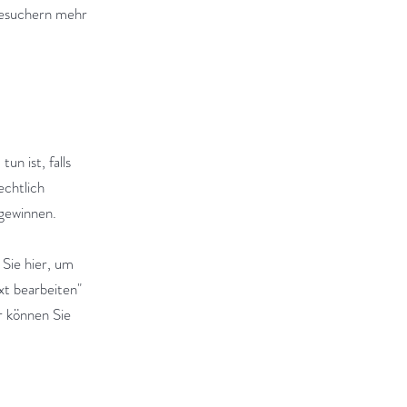
 Besuchern mehr
n ist, falls
echtlich
 gewinnen.
Sie hier, um
xt bearbeiten"
r können Sie